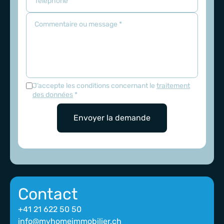
J’accepte les conditions concernant le
traitement
des données
*
Contact
+41 21 622 50 50
info@myhomeimmobilier.ch